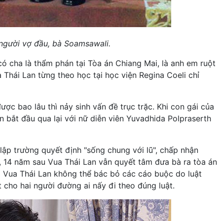
người vợ đầu, bà Soamsawali.
ó cha là thẩm phán tại Tòa án Chiang Mai, là anh em ruột
a Thái Lan từng theo học tại học viện Regina Coeli chỉ
ợc bao lâu thì nảy sinh vấn đề trục trặc. Khi con gái của
n bắt đầu qua lại với nữ diễn viên Yuvadhida Polpraserth
lập trường quyết định "sống chung với lũ", chấp nhận
, 14 năm sau Vua Thái Lan vẫn quyết tâm đưa bà ra tòa án
ủa Vua Thái Lan không thể bác bỏ các cáo buộc do luật
 cho hai người đường ai nấy đi theo đúng luật.