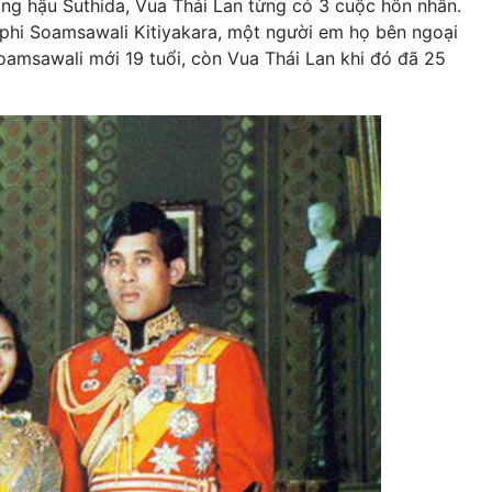
àng hậu Suthida, Vua Thái Lan từng có 3 cuộc hôn nhân.
hi Soamsawali Kitiyakara, một người em họ bên ngoại
amsawali mới 19 tuổi, còn Vua Thái Lan khi đó đã 25