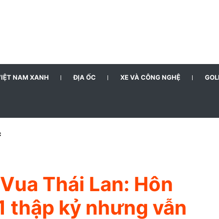
VIỆT NAM XANH
ĐỊA ỐC
XE VÀ CÔNG NGHỆ
GOL
c
 Vua Thái Lan: Hôn
1 thập kỷ nhưng vẫn