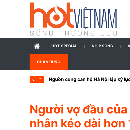
HOT.SPECIAL
NHỊP SỐNG
CHÂN DUNG
↓
↑
Nguồn cung căn hộ Hà Nội lập kỷ lụ
Người vợ đầu của
nhân kéo dài hơn 