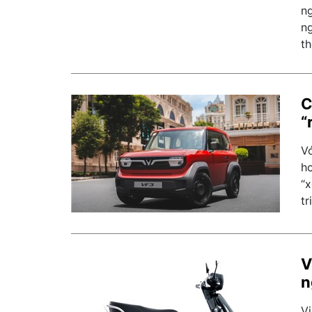
n
n
th
C
“
Vớ
hơ
“x
tr
V
n
V