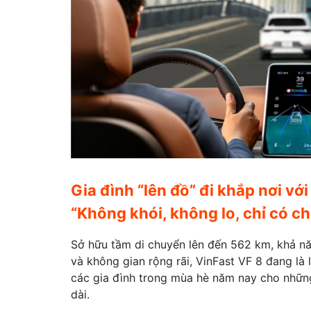
Gia đình “lên đồ” đi khắp nơi với
“Không khói, không lo, chỉ có chi
Sở hữu tầm di chuyển lên đến 562 km, khả 
và không gian rộng rãi, VinFast VF 8 đang là 
các gia đình trong mùa hè năm nay cho nhữn
dài.