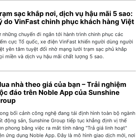
rạm sạc khắp nơi, dịch vụ hậu mãi 5 sao:
ý do VinFast chinh phục khách hàng Việt
ừ những chuyến đi ngắn tới hành trình chinh phục các
iểm cực Tổ quốc, xe điện VinFast khiến người dùng người
iệt yên tâm tuyệt đối nhờ mạng lưới trạm sạc phủ khắp
ọi miền và dịch vụ hậu mãi chất lượng 5 sao.
ua nhà theo giá của bạn – Trải nghiệm
ộc đáo trên Noble App của Sunshine
roup
rong bối cảnh công nghệ đang tái định hình toàn bộ ngành
t động sản, Sunshine Group tiếp tục khẳng định vị thế
ên phong bằng việc ra mắt tính năng "Trả giá linh hoạt"
rên ứng dụng Noble App. Đây là mô hình giao dịch mới, nơi