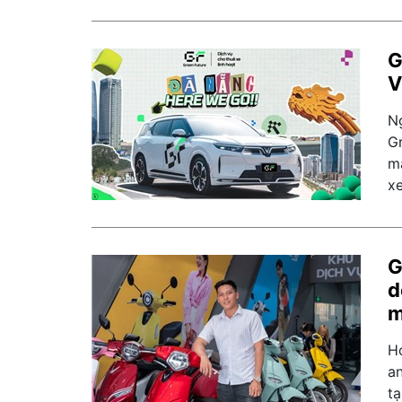
G
V
N
Gr
m
x
G
d
m
H
a
tạ