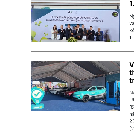
1
N
và
kế
1.
V
t
t
N
U
"
n
2
(