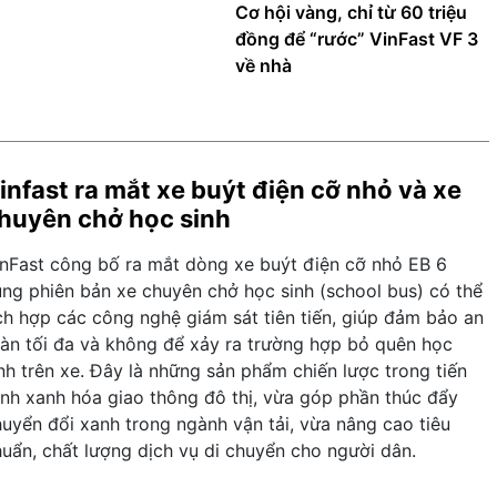
Cơ hội vàng, chỉ từ 60 triệu
đồng để “rước” VinFast VF 3
về nhà
infast ra mắt xe buýt điện cỡ nhỏ và xe
huyên chở học sinh
inFast công bố ra mắt dòng xe buýt điện cỡ nhỏ EB 6
ùng phiên bản xe chuyên chở học sinh (school bus) có thể
ch hợp các công nghệ giám sát tiên tiến, giúp đảm bảo an
oàn tối đa và không để xảy ra trường hợp bỏ quên học
nh trên xe. Đây là những sản phẩm chiến lược trong tiến
ình xanh hóa giao thông đô thị, vừa góp phần thúc đẩy
huyển đổi xanh trong ngành vận tải, vừa nâng cao tiêu
huẩn, chất lượng dịch vụ di chuyển cho người dân.