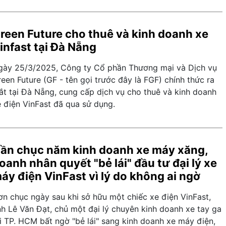
reen Future cho thuê và kinh doanh xe
infast tại Đà Nẵng
gày 25/3/2025, Công ty Cổ phần Thương mại và Dịch vụ
een Future (GF - tên gọi trước đây là FGF) chính thức ra
ắt tại Đà Nẵng, cung cấp dịch vụ cho thuê và kinh doanh
e điện VinFast đã qua sử dụng.
ần chục năm kinh doanh xe máy xăng,
oanh nhân quyết "bẻ lái" đầu tư đại lý xe
áy điện VinFast vì lý do không ai ngờ
ơn chục ngày sau khi sở hữu một chiếc xe điện VinFast,
nh Lê Văn Đạt, chủ một đại lý chuyên kinh doanh xe tay ga
i TP. HCM bất ngờ "bẻ lái" sang kinh doanh xe máy điện,