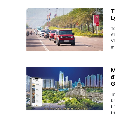
T
L
T
đ
V
m
M
đ
G
T
bấ
ti
t