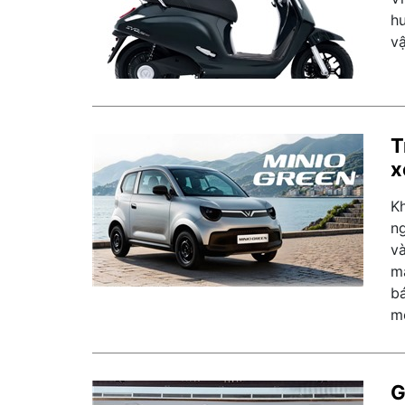
hu
vậ
T
x
K
ng
v
m
bá
m
G