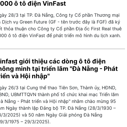
.000 ô tô điện VinFast
gày 28/3 tại TP. Đà Nẵng, Công ty Cổ phần Thương mại
 Dịch vụ Green Future (GF - tên trước đây là FGF) đã ký
t thỏa thuận cho Công ty Cổ phần Địa ốc First Real thuê
000 ô tô điện VinFast để phát triển mô hình du lịch xanh.
infast giới thiệu các dòng ô tô điện
hông minh tại triển lãm "Đà Nẵng - Phát
riển và Hội nhập"
gày 26/3 tại Cung thể thao Tiên Sơn, Thành ủy, HĐND,
BND, UBMTTQVN thành phố tổ chức khai mạc Triển lãm
Đà Nẵng - Phát triển và Hội nhập" nhằm chào mừng 95
ăm Ngày thành lập Đảng bộ TP. Đà Nẵng (28/3/1930 –
8/3/2025) và 50 năm Ngày Giải phóng Đà Nẵng
29/3/1975 – 29/3/2025).