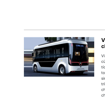
V
c
V
c
tí
t
si
tr
c
c