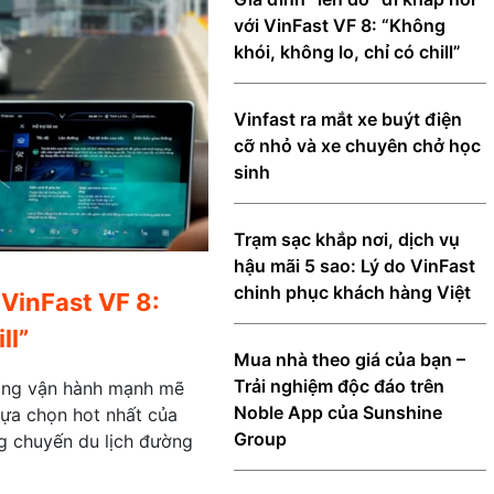
với VinFast VF 8: “Không
khói, không lo, chỉ có chill”
Vinfast ra mắt xe buýt điện
cỡ nhỏ và xe chuyên chở học
sinh
Trạm sạc khắp nơi, dịch vụ
hậu mãi 5 sao: Lý do VinFast
chinh phục khách hàng Việt
 VinFast VF 8:
ll”
Mua nhà theo giá của bạn –
Trải nghiệm độc đáo trên
năng vận hành mạnh mẽ
Noble App của Sunshine
lựa chọn hot nhất của
Group
g chuyến du lịch đường