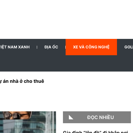
VIỆT NAM XANH
ĐỊA ỐC
XE VÀ CÔNG NGHỆ
GOL
n đô thị, nhà ở
ĐỌC NHIỀU
Gia đình “lên đồ” đi khắp nơi