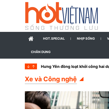
HOT.SPECIAL
NHỊP SỐNG
CHÂN DUNG
↓
↑
Ninh Bình phân cấp quản lý 252 dự á
Xe và Công nghệ