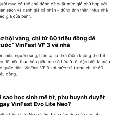
gười mua có thể chủ động đề xuất mức giá phù hợp với
gân sách và đánh giá cá nhân – đúng tinh thần "Mua nhà
eo giá của bạn".
ơ hội vàng, chỉ từ 60 triệu đồng để
rước” VinFast VF 3 về nhà
i nhiều người dùng, hiện tại là thời điểm không thể tốt
n để hiện thực hóa giấc mơ sở hữu ô tô, đặc biệt là mẫu
e quốc dân” VinFast VF 3 với mức trả trước chỉ từ 60
iệu đồng.
ì sao học sinh mê tít, phụ huynh duyệt
gay VinFast Evo Lite Neo?
inFast Evo Lite Neo chiếm trọn cảm tình của các phụ