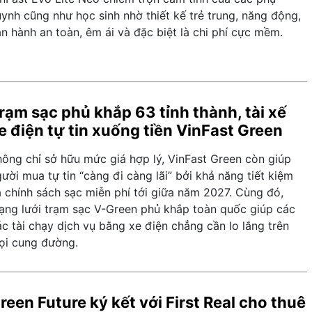
ynh cũng như học sinh nhờ thiết kế trẻ trung, năng động,
n hành an toàn, êm ái và đặc biệt là chi phí cực mềm.
rạm sạc phủ khắp 63 tỉnh thành, tài xế
e điện tự tin xuống tiền VinFast Green
hông chỉ sở hữu mức giá hợp lý, VinFast Green còn giúp
ười mua tự tin “càng đi càng lãi” bởi khả năng tiết kiệm
à chính sách sạc miễn phí tới giữa năm 2027. Cùng đó,
ạng lưới trạm sạc V-Green phủ khắp toàn quốc giúp các
c tài chạy dịch vụ bằng xe điện chẳng cần lo lắng trên
ọi cung đường.
reen Future ký kết với First Real cho thuê