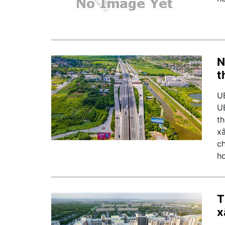
N
t
U
U
th
xâ
c
h
T
x