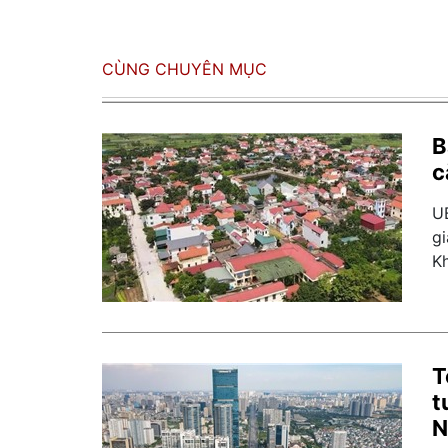
CÙNG CHUYÊN MỤC
B
c
U
g
K
T
t
N