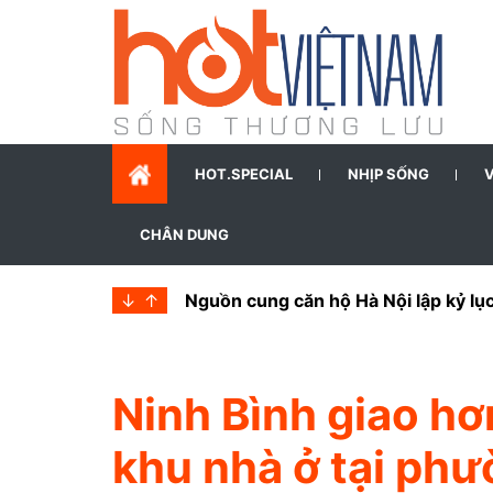
HOT.SPECIAL
NHỊP SỐNG
CHÂN DUNG
↓
↑
Bắc Ninh xây dựng Kế hoạch phát t
Ninh Bình giao hơ
khu nhà ở tại ph