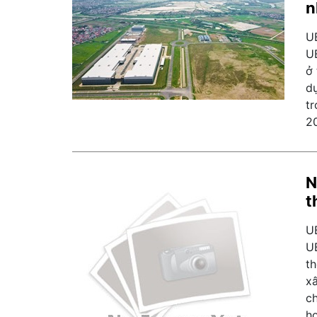
n
U
U
ở
dự
t
2
N
t
U
U
th
xâ
c
h