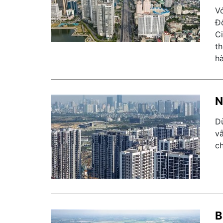
Vớ
Đ
Ci
th
hà
N
D
v
ch
B