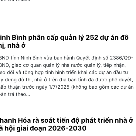
inh Bình phân cấp quản lý 252 dự án đô
hị, nhà ở
BND tỉnh Ninh Bình vừa ban hành Quyết định số 2386/QĐ-
BND, giao cơ quan quản lý nhà nước quản lý, tiếp nhận,
eo dõi và tổng hợp tình hình triển khai các dự án đầu tư
y dựng đô thị, nhà ở trên địa bàn tỉnh đã được phê duyệt,
hấp thuận trước ngày 1/7/2025 (không bao gồm các dự án
oàn trả theo…
hanh Hóa rà soát tiến độ phát triển nhà ở
ã hội giai đoạn 2026-2030