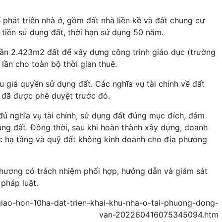
 phát triển nhà ở, gồm đất nhà liền kề và đất chung cư
 tiền sử dụng đất, thời hạn sử dụng 50 năm.
ần 2.423m2 đất để xây dựng công trình giáo dục (trường
 lần cho toàn bộ thời gian thuê.
 giá quyền sử dụng đất. Các nghĩa vụ tài chính về đất
á đã được phê duyệt trước đó.
đủ nghĩa vụ tài chính, sử dụng đất đúng mục đích, đảm
dụng đất. Đồng thời, sau khi hoàn thành xây dựng, doanh
c hạ tầng và quỹ đất không kinh doanh cho địa phương
phương có trách nhiệm phối hợp, hướng dẫn và giám sát
 pháp luật.
h-giao-hon-10ha-dat-trien-khai-khu-nha-o-tai-phuong-dong-
van-202260416075345094.htm