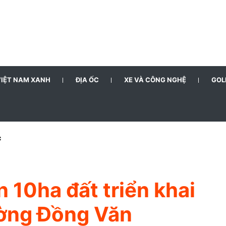
VIỆT NAM XANH
ĐỊA ỐC
XE VÀ CÔNG NGHỆ
GOL
riển nhà ở giai đoạn 2026-2030
n 10ha đất triển khai
ường Đồng Văn