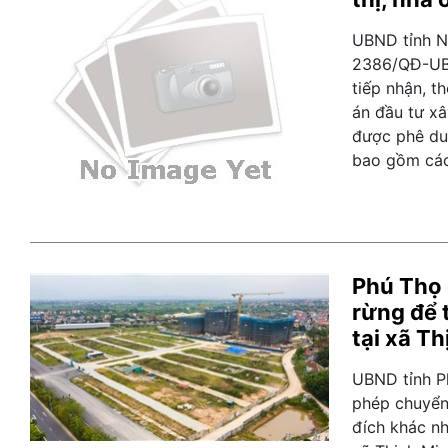
UBND tỉnh N
2386/QĐ-UBN
tiếp nhận, t
án đầu tư xâ
được phê du
bao gồm các
Phú Thọ
rừng để t
tại xã T
UBND tỉnh P
phép chuyển
đích khác nh