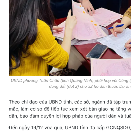
UBND phường Tuần Châu (tỉnh Quảng Ninh) phối hợp với Công t
dụng đất (đợt 2) cho 32 hộ dân thuộc Dự án
Theo chỉ đạo của UBND tỉnh, các sở, ngành đã tập tru
mắc, làm cơ sở để tiếp tục xem xét bàn giao hạ tầng v
dân, bảo đảm quyền lợi hợp pháp của người dân và tuâ
Đến ngày 19/12 vừa qua, UBND tỉnh đã cấp GCNQSDĐ, q