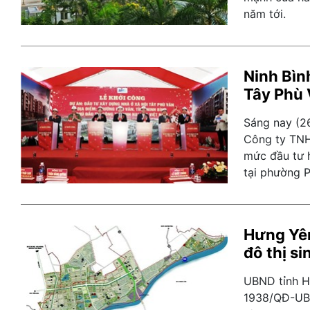
năm tới.
Ninh Bìn
Tây Phù
Sáng nay (26
Công ty TNH
mức đầu tư 
tại phường P
Hưng Yên
đô thị s
UBND tỉnh H
1938/QĐ-UBN