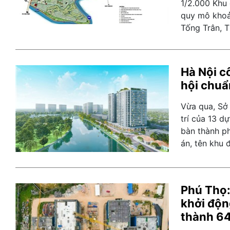
1/2.000 Khu 
quy mô khoản
Tống Trân, T
Hà Nội cô
hội chuẩn
Vừa qua, Sở 
trí của 13 dự
bàn thành p
án, tên khu 
Phú Thọ:
khởi độn
thành 6