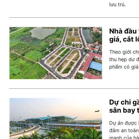
lưu trú.
Nhà đầu 
giá, cắt l
Theo giới chu
thu hẹp dư 
phẩm có giá 
Dự chi g
sân bay t
Dự án được 
đảm an toàn
mạnh của hà