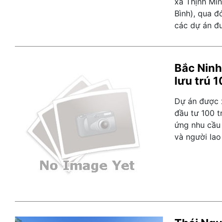
xã Thịnh Min
Bình), qua đ
các dự án đư
Bắc Ninh
lưu trú 
Dự án được 
đầu tư 100 t
ứng nhu cầu
và người la