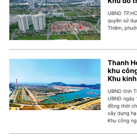
Khu đô t
UBND TP.HCM
quyền sử dụn
Thiêm, phườ
Thanh Hó
khu công
Khu kinh
UBND tỉnh T
UBND ngày 1
đồng thời ch
xây dựng hạ
Khu công ngh