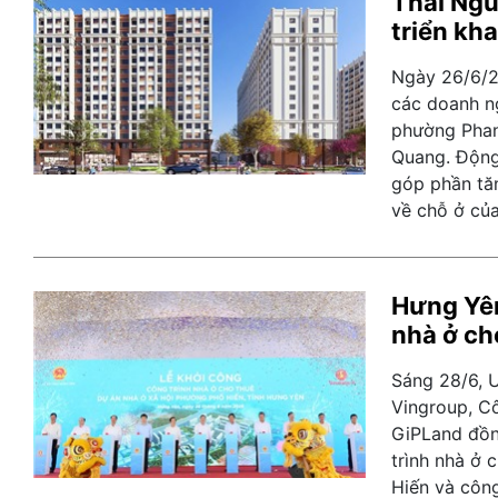
Thái Ngu
triển kha
Ngày 26/6/2
các doanh ng
phường Phan
Quang. Động 
góp phần tă
về chỗ ở của
Hưng Yên
nhà ở ch
Sáng 28/6, 
Vingroup, C
GiPLand đồng
trình nhà ở 
Hiến và công