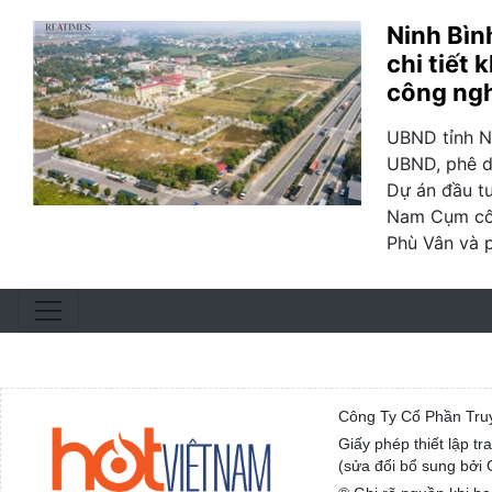
Ninh Bìn
chi tiết
công ngh
UBND tỉnh N
UBND, phê du
Dự án đầu t
Nam Cụm côn
Phù Vân và 
Công Ty Cổ Phần Tru
Giấy phép thiết lập t
(sửa đổi bổ sung bởi