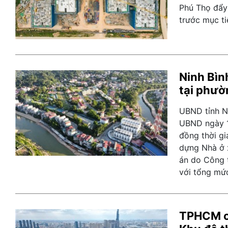
Phú Thọ đẩy 
trước mục t
Ninh Bìn
tại phườ
UBND tỉnh N
UBND ngày 1
đồng thời gi
dựng Nhà ở 
án do Công 
với tổng mứ
TPHCM ch