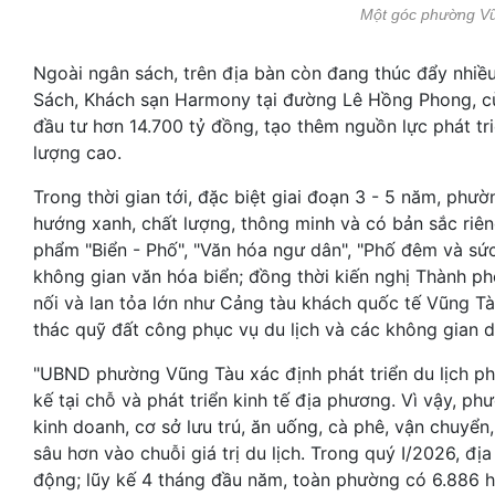
Một góc phường V
Ngoài ngân sách, trên địa bàn còn đang thúc đẩy nhiều
Sách, Khách sạn Harmony tại đường Lê Hồng Phong, c
đầu tư hơn 14.700 tỷ đồng, tạo thêm nguồn lực phát triể
lượng cao.
Trong thời gian tới, đặc biệt giai đoạn 3 - 5 năm, phườ
hướng xanh, chất lượng, thông minh và có bản sắc riên
phẩm "Biển - Phố", "Văn hóa ngư dân", "Phố đêm và sức k
không gian văn hóa biển; đồng thời kiến nghị Thành ph
nối và lan tỏa lớn như Cảng tàu khách quốc tế Vũng Tà
thác quỹ đất công phục vụ du lịch và các không gian dị
"UBND phường Vũng Tàu xác định phát triển du lịch phả
kế tại chỗ và phát triển kinh tế địa phương. Vì vậy, ph
kinh doanh, cơ sở lưu trú, ăn uống, cà phê, vận chuyển
sâu hơn vào chuỗi giá trị du lịch. Trong quý I/2026, đị
động; lũy kế 4 tháng đầu năm, toàn phường có 6.886 hộ