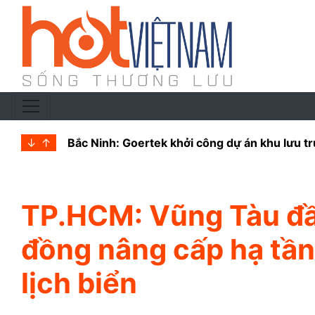
↓
↑
Thái Nguyên giao hơn 60.000m2 đất triển khai
TP.HCM: Vũng Tàu đầ
đồng nâng cấp hạ tầng
lịch biển