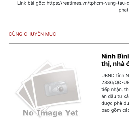
Link bài gốc: https://reatimes.vn/tphcm-vung-ta
phat
CÙNG CHUYÊN MỤC
Ninh Bìn
thị, nhà 
UBND tỉnh N
2386/QĐ-UBN
tiếp nhận, t
án đầu tư xâ
được phê du
bao gồm các