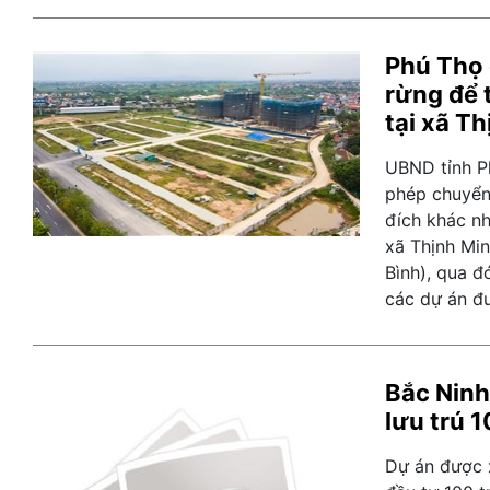
Phú Thọ
rừng để t
tại xã T
UBND tỉnh P
phép chuyển
đích khác nh
xã Thịnh Min
Bình), qua đ
các dự án đư
Bắc Ninh
lưu trú 
Dự án được 