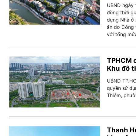
UBND ngày 1
đồng thời gi
dựng Nhà ở 
án do Công 
với tổng mứ
TPHCM ch
Khu đô t
UBND TP.HCM
quyền sử dụn
Thiêm, phườ
Thanh Hó