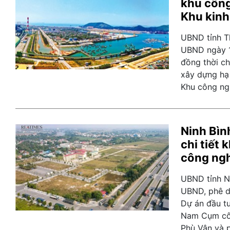
khu công
Khu kinh
UBND tỉnh T
UBND ngày 1
đồng thời ch
xây dựng hạ
Khu công ngh
Ninh Bìn
chi tiết
công ngh
UBND tỉnh N
UBND, phê du
Dự án đầu t
Nam Cụm côn
Phù Vân và 