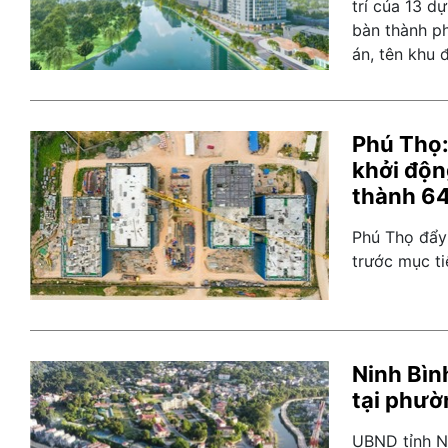
trí của 13 dự
bàn thành p
án, tên khu 
Phú Thọ:
khởi độn
thành 6
Phú Thọ đẩy 
trước mục t
Ninh Bìn
tại phườ
UBND tỉnh N