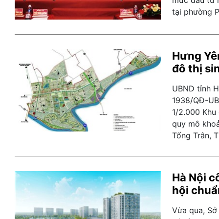
tại phường P
Hưng Yên
đô thị s
UBND tỉnh H
1938/QĐ-UBN
1/2.000 Khu 
quy mô khoản
Tống Trân, T
Hà Nội cô
hội chuẩn
Vừa qua, Sở 