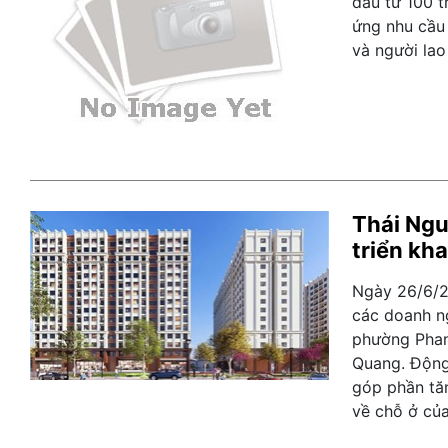
đầu tư 100 t
ứng nhu cầu
và người la
Thái Ngu
triển kha
Ngày 26/6/2
các doanh ng
phường Phan
Quang. Động 
góp phần tă
về chỗ ở của