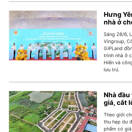
Hưng Yên
nhà ở ch
Sáng 28/6, 
Vingroup, C
GiPLand đồng
trình nhà ở 
Hiến và công
lưu trú.
Nhà đầu 
giá, cắt l
Theo giới chu
thu hẹp dư 
phẩm có giá 