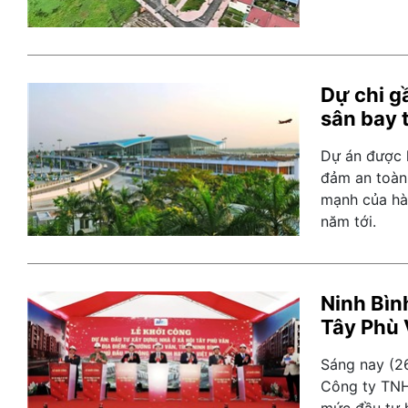
Dự chi g
sân bay t
Dự án được 
đảm an toàn
mạnh của hà
năm tới.
Ninh Bìn
Tây Phù
Sáng nay (26
Công ty TNH
mức đầu tư 