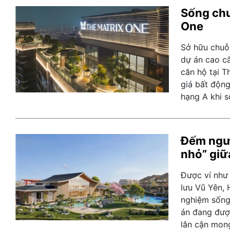
Sống chu
One
Sở hữu chuỗi
dự án cao cấ
căn hộ tại T
giá bất động
hạng A khi s
Đếm ngượ
nhỏ” giữ
Được ví như
lưu Vũ Yên, 
nghiệm sống 
án đang được
lân cận mon