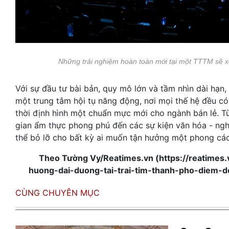
Những trải nghiệm hoàn toàn mới tại một TTTM sẽ x
Với sự đầu tư bài bản, quy mô lớn và tầm nhìn dài hạn
một trung tâm hội tụ năng động, nơi mọi thế hệ đều có
thời định hình một chuẩn mực mới cho ngành bán lẻ. 
gian ẩm thực phong phú đến các sự kiện văn hóa - ngh
thể bỏ lỡ cho bất kỳ ai muốn tận hưởng một phong cách
Theo Tường Vy/Reatimes.vn (https://reatimes
huong-dai-duong-tai-trai-tim-thanh-pho-diem
CÙNG CHUYÊN MỤC