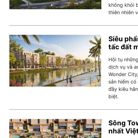
không khỏi b
thiên nhiên v
Siêu phẩ
tấc đất 
Hội tụ những 
dịch vụ và a
Wonder City,
sản hiếm có 
đầy kiêu hãn
biệt.
Sông Tow
nhất Việ