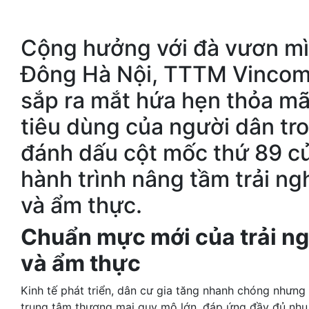
Cộng hưởng với đà vươn m
Đông Hà Nội, TTTM Vincom
sắp ra mắt hứa hẹn thỏa m
tiêu dùng của người dân tr
đánh dấu cột mốc thứ 89 củ
hành trình nâng tầm trải ng
và ẩm thực.
Chuẩn mực mới của trải ng
và ẩm thực
Kinh tế phát triển, dân cư gia tăng nhanh chóng nhưn
trung tâm thương mại quy mô lớn, đáp ứng đầy đủ nhu 