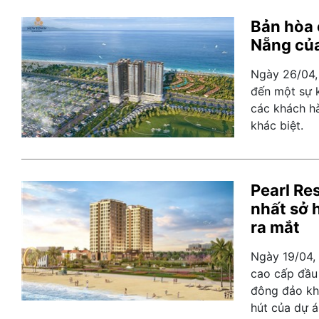
Bản hòa 
Nẵng của
Ngày 26/04,
đến một sự k
các khách hà
khác biệt.
Pearl Re
nhất sở 
ra mắt
Ngày 19/04, 
cao cấp đầu 
đông đảo kh
hút của dự á