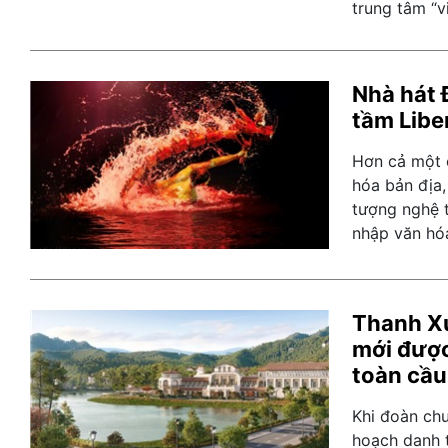
trung tâm “v
Nhà hát 
tầm Libe
Hơn cả một 
hóa bản địa,
tượng nghệ t
nhập văn hó
Thanh Xu
mới được
toàn cầu
Khi đoàn chu
hoạch danh t