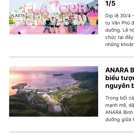
1/5
Dịp lễ 30/4 
tư Văn Phú đ
dưỡng. Lễ hộ
chức tại đây
những khoản
ANARA Bì
biểu tượ
nguyên 
Trong bối c
mạnh mẽ, đặ
ANARA Bình 
dưỡng giữa t