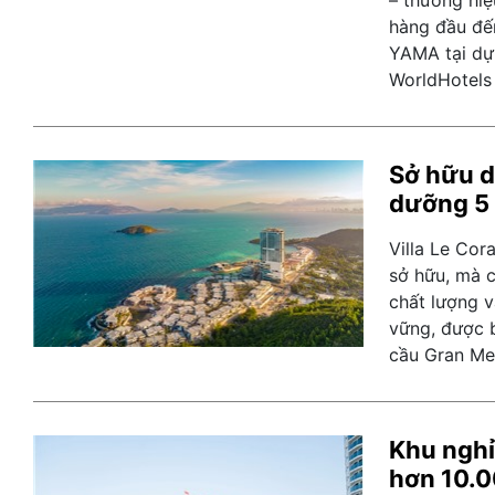
– thương hi
hàng đầu đế
YAMA tại dự
WorldHotels
Sở hữu d
dưỡng 5 
Villa Le Cora
sở hữu, mà cò
chất lượng v
vững, được 
cầu Gran Mel
Khu ngh
hơn 10.0