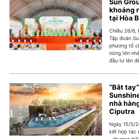
Sun Grou
khoáng n
tại Hòa 
Chiều 26/6, 
Tập đoàn Su
phương tổ c
nóng lớn nh
đầu tư lên đ
“Bắt tay
Sunshine
nhà hàng
Ciputra
Ngày 15/5/20
kết hợp tác 